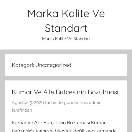
İçeriğe
Marka Kalite Ve
atla
Standart
Marka Kalite Ve Standart
Kategori:
Uncategorized
Kumar Ve Aile Butcesinin Bozulmasi
Ağustos 5, 2026
tarihinde gönderilmiş
admin
tarafından
Kumar ve Aile Bütçesinin Bozulması Kumar
bağımlılığı, yalnızca bireyleri değil, aynı zamanda