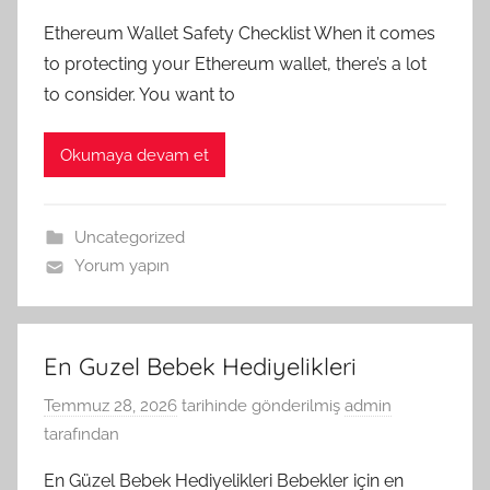
Ethereum Wallet Safety Checklist When it comes
to protecting your Ethereum wallet, there’s a lot
to consider. You want to
Okumaya devam et
Uncategorized
Yorum yapın
En Guzel Bebek Hediyelikleri
Temmuz 28, 2026
tarihinde gönderilmiş
admin
tarafından
En Güzel Bebek Hediyelikleri Bebekler için en