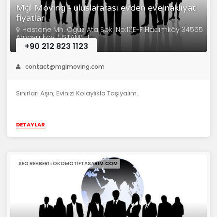
Mgl Moving - uluslararası evden eve nakliyat
fiyatları
Hastane Mh. Oğuz Ata Sok. No:10E-F Hadımköy 34555
Arnavutköy / İSTANBUL
+90 212 823 1123
contact@mglmoving.com
Sınırları Aşın, Evinizi Kolaylıkla Taşıyalım.
DETAYLAR
SEO REHBERI LOKOMOTIFTASARIM.COM