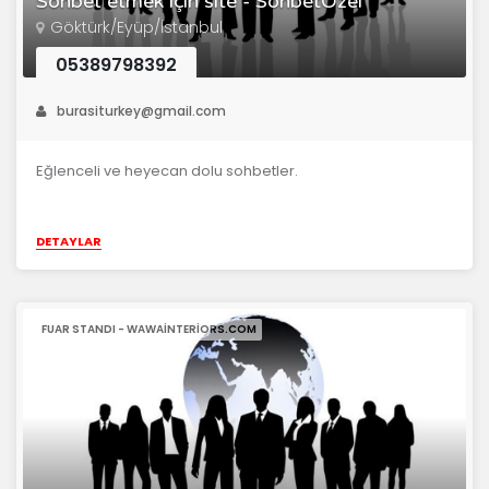
Sohbet etmek için site - SohbetÖzel
Göktürk/Eyüp/İstanbul
05389798392
burasiturkey@gmail.com
Eğlenceli ve heyecan dolu sohbetler.
DETAYLAR
FUAR STANDI - WAWAINTERIORS.COM