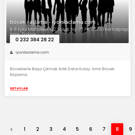
böcek ilaçlama - iyonilaclama.com
8 Eylül Mahallesi 102 Sokak No: 72 PK. 35730 Kemalpaşa,
İzmir, Türkiye
0 232 384 28 22
iyonilaclama.com
Böceklerle Başa Çıkmak Artık Daha Kolay: İzmir Böcek
İlaçlama
DETAYLAR
Previous
1
2
3
4
5
6
7
8
9