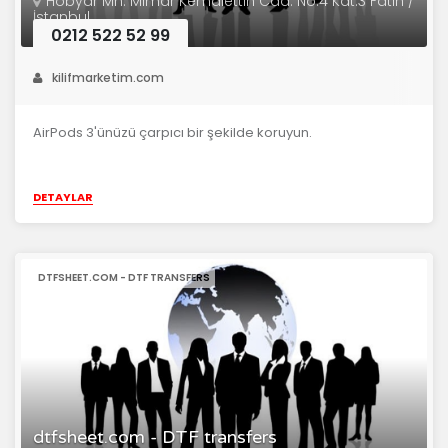
Hobyar Mh. Mimar Kemalettin Cad. No:4 Kat:3 Fatih /
İstanbul
0212 522 52 99
kilifmarketim.com
AirPods 3'ünüzü çarpıcı bir şekilde koruyun.
DETAYLAR
DTFSHEET.COM - DTF TRANSFERS
dtfsheet.com - DTF transfers