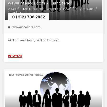
wawainteriors.com - Fuar Standı
Nef12 – Maltepe, Eski Çırpıcı Yolu, 34010 Zeytinburnu/
İstanbul
0 (212) 706 2832
wawainteriors.com
Akıllıca sergileyin, akıllıca kazanın.
DETAYLAR
ELEKTRONIK BUHAR - UWELL