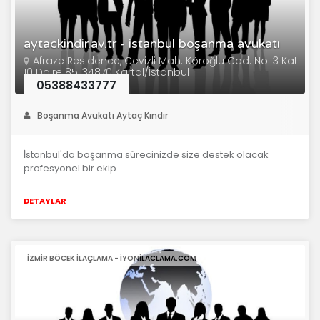
aytackindir.av.tr - istanbul boşanma avukatı
Afraze Residence, Cevizli Mah. Köroğlu Cad. No: 3 Kat
10 Daire 85, 34870 Kartal/İstanbul
05388433777
Boşanma Avukatı Aytaç Kındır
İstanbul'da boşanma sürecinizde size destek olacak
profesyonel bir ekip.
DETAYLAR
IZMIR BÖCEK ILAÇLAMA - IYONILACLAMA.COM