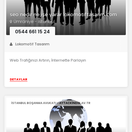
seo nedir ne işe yarar lokomotiftasarim.com
Ümraniye - istanbul
0544 661 15 24
Lokomotif Tasarım
Web Trafiğinizi Artırın, İnternette Parlayın
DETAYLAR
ISTANBUL BOŞANMA AVUKATI - AYTACKINDIR.AV.TR