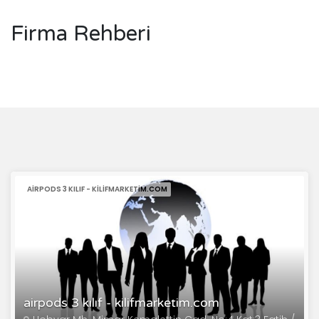
Firma Rehberi
AIRPODS 3 KILIF - KILIFMARKETIM.COM
airpods 3 kılıf - kilifmarketim.com