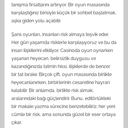
tanışma fırsatlarını artırıyor. Bir oyun masasında
karşılaştığınız birisiyle küçük bir sohbet başlatmak,
aşka giden yolu açabilir.
Şans oyunları, insanları risk almaya teşvik eder.
Her gün yaşamda risklerle karşılaşıyoruz ve bu da
insan ilişkilerini etkiliyor. Casinoda oyun oynarken
yaşanan heyecan, belirsizlik duygusu ve
kazandığınızda tatmin hissi, ilişkilerde de benzer
bir tat bırakır. Birçok çift, oyun masasında birlikte
heyecanlanırken, birbirlerinin cesaretine hayran
kalabilir. Bir anlamda, birlikte risk almak,
aralarındaki bağı güçlendirir. Bunu, editörlükteki
bir makale yazma sürecine benzetebiliriz; her yeni
cümle bir risk, ama sonunda güzel bir eser ortaya
çıkar.