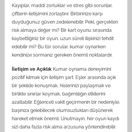
Kayıplar, maddi zorluklar ve stres gibi sorunlar,
çiftlerin iletişimini zorlaştırır. Birbirinize karşı
duyduğunuz güven zedelenebilir. Peki, gerçekten
risk almaya değer mi? Bir kart oyunu sırasında
kaybettiğiniz bir oyun, uzun süreli ilişkinizi tehdit
edebilir mi? Bu tür sorular, kumar oynarken
kendinize sormanız gereken önemli noktalardır.
İletişim ve Açıklık
Kumar oynama deneyimini
pozitif kılmak için iletişim şart. Eşler arasında açık
bir şekilde konuşmak, hislerinizi paylaşmak ve
birlikte sınırlar koymak, bağımlılığın etkilerini
azaltabilir. Eğlenceli vakit geçirmenin bir nedeniyle,
başınıza gelebilecek olumsuzlukları düşünerek
hareket etmek önemli. Unutmayın, her oyun kaydı
sizi daha fazla risk alma arzusuna yönlendirebilir.