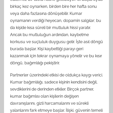
birkaç kez oynarken, birden bire her hafta sonu
veya daha fazlasına dönüşebilir. Kumar
oynamanın verdiği heyecan, dopamin salgılar; bu
da kişide kısa süreli bir mutluluk hissi yaratır.
Ancak bu mutluluğun ardından, kaybetme
korkusu ve suçluluk duygusu gelir. İşte asıl döngü
burada başlar. Kişi kaybettiği parayı geri
kazanmak için tekrar oynamaya yönelir ve bu kısır
döngü, bağımlılığı pekiştirir.
Partnerler üzerindeki etkisi de oldukça kaygı verici.
Kumar bağımlılığı, sadece kişinin kendisini değil,
sevdiklerini de derinden etkiler. Birçok partner,
kumar bağımlısı olan kişilerin değişen
davranışlarını, gizli harcamalarını ve sürekli
yalanlarını fark etmeye başlar. İlişki, güvenin temeli