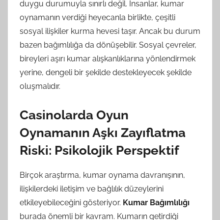
duygu durumuyla sınırlı değil. İnsanlar, kumar
oynamanın verdiği heyecanla birlikte, çeşitli
sosyal ilişkiler kurma hevesi taşır. Ancak bu durum
bazen bağımlılığa da dönüşebilir. Sosyal çevreler,
bireyleri aşırı kumar alışkanlıklarına yönlendirmek
yerine, dengeli bir şekilde destekleyecek şekilde
oluşmalıdır.
Casinolarda Oyun
Oynamanın Aşkı Zayıflatma
Riski: Psikolojik Perspektif
Birçok araştırma, kumar oynama davranışının,
ilişkilerdeki iletişim ve bağlılık düzeylerini
etkileyebileceğini gösteriyor.
Kumar Bağımlılığı
burada önemli bir kavram. Kumarın getirdiği