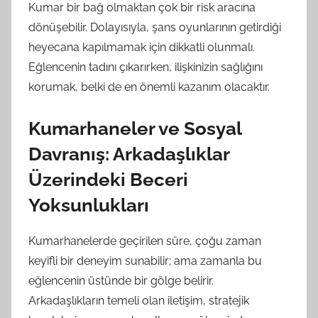
Kumar bir bağ olmaktan çok bir risk aracına
dönüşebilir. Dolayısıyla, şans oyunlarının getirdiği
heyecana kapılmamak için dikkatli olunmalı.
Eğlencenin tadını çıkarırken, ilişkinizin sağlığını
korumak, belki de en önemli kazanım olacaktır.
Kumarhaneler ve Sosyal
Davranış: Arkadaşlıklar
Üzerindeki Beceri
Yoksunlukları
Kumarhanelerde geçirilen süre, çoğu zaman
keyifli bir deneyim sunabilir; ama zamanla bu
eğlencenin üstünde bir gölge belirir.
Arkadaşlıkların temeli olan iletişim, stratejik