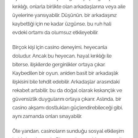
kırıklığı, onlarla birlikte olan arkadaşlarına veya aile
üyelerine yansıyabilir. Düşünün, bir arkadaşınız
kaybettiği için ne kadar üzgünse, bu ruh hali
evdeki ortamı da olumsuz etkileyebilir.
Birçok kişi için casino deneyimi, heyecanla
doludur. Ancak bu heyecan, hayal kırıklığı ile
biterse, ilişkilerde gerginlikler ortaya çıkar.
Kaybedilen bir oyun, aniden basit bir arkadaşlık
ilişkisini bile tehdit edebilir. Arkadaşlar arasındaki
rekabet artabilir, bu da doğal olarak kıskançlık ve
güvensizlik duygularını ortaya çıkarır. Aslında, bir
casino akşamı dostlukları güçlendirebileceği gibi,
aynı zamanda onları sınayabilir.
Öte yandan, casinoların sunduğu sosyal etkileşim