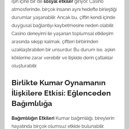
İşin içine bir de
sosyal etkiler
giriyor. Casino
atmosferinde, birçok insanın aynı hedefte birleştiği
durumlar yaşanabilir. Ancak bu, çiftin kendi içinde
duygusal bağlantıyı kaybetmesine neden olabilir.
Casino deneyimi ile yaşanan toplumsal etkileşim
arasında sıkışıp kalmak, çiftleri birbirinden
uzaklaştırabilen bir unsurdur. Bu durum ise, aşkın
köklerine zarar verebilir ve ilişkide derin çatlaklar
oluşturabilir.
Birlikte Kumar Oynamanın
İlişkilere Etkisi: Eğlenceden
Bağımlılığa
Bağımlılığın Etkileri
Kumar bağımlılığı, bireylerin
hayatında birçok olumsuz etkide bulunabilir.