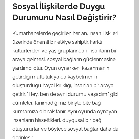
Sosyal İlişkilerde Duygu
Durumunu Nasıl Değiştirir?
Kumarhanelerde geçirilen her an, insan ilişkileri
üzerinde önemli bir etkiye sahiptir. Farklı
kültürlerden ve yaş gruplarından insanların bir
araya gelmesi, sosyal bağların güçlenmesine
yardımcı olur. Oyun oynarken, kazanmanın
getirdiği mutluluk ya da kaybetmenin
oluşturduğu hayal kırıklığı, insanları bir araya
getirir. “Hey, ben de aynı durumu yaşadım” gibi
cümleler, tanımadığımız biriyle bile bağ
kurmamıza olanak tanır. Aynı oyunda oynayan
insanların hissettikleri, duygusal bir bağ
oluştururlar ve böylece sosyal bağlar daha da
derinleşir.