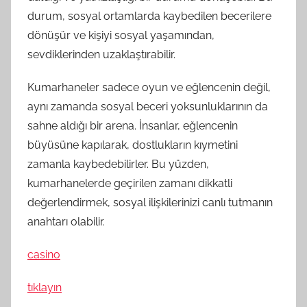
durum, sosyal ortamlarda kaybedilen becerilere
dönüşür ve kişiyi sosyal yaşamından,
sevdiklerinden uzaklaştırabilir.
Kumarhaneler sadece oyun ve eğlencenin değil,
aynı zamanda sosyal beceri yoksunluklarının da
sahne aldığı bir arena. İnsanlar, eğlencenin
büyüsüne kapılarak, dostlukların kıymetini
zamanla kaybedebilirler. Bu yüzden,
kumarhanelerde geçirilen zamanı dikkatli
değerlendirmek, sosyal ilişkilerinizi canlı tutmanın
anahtarı olabilir.
casino
tıklayın