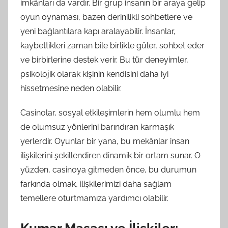
imkânları da vardır. Bir grup insanın bir araya gelip
oyun oynaması, bazen derinilikli sohbetlere ve
yeni bağlantılara kapı aralayabilir. İnsanlar,
kaybettikleri zaman bile birlikte güler, sohbet eder
ve birbirlerine destek verir. Bu tür deneyimler,
psikolojik olarak kişinin kendisini daha iyi
hissetmesine neden olabilir.
Casinolar, sosyal etkileşimlerin hem olumlu hem
de olumsuz yönlerini barındıran karmaşık
yerlerdir. Oyunlar bir yana, bu mekânlar insan
ilişkilerini şekillendiren dinamik bir ortam sunar. O
yüzden, casinoya gitmeden önce, bu durumun
farkında olmak, ilişkilerimizi daha sağlam
temellere oturtmamıza yardımcı olabilir.
Kumar Masası ve İlişkiler: