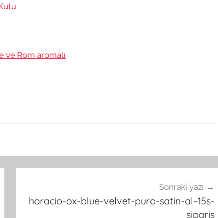
 Kutu
ve ve Rom aromalı
Sonraki yazı
horacio-ox-blue-velvet-puro-satin-al–15s-
siparis