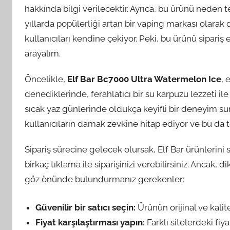
hakkında bilgi verilecektir. Ayrıca, bu ürünü neden te
yıllarda popülerliği artan bir vaping markası olarak 
kullanıcıları kendine çekiyor. Peki, bu ürünü sipari
arayalım.
Öncelikle,
Elf Bar Bc7000 Ultra Watermelon Ice
, 
denediklerinde, ferahlatıcı bir su karpuzu lezzeti ile b
sıcak yaz günlerinde oldukça keyifli bir deneyim sun
kullanıcıların damak zevkine hitap ediyor ve bu da tek
Sipariş sürecine gelecek olursak, Elf Bar ürünlerini
birkaç tıklama ile siparişinizi verebilirsiniz. Ancak,
göz önünde bulundurmanız gerekenler:
Güvenilir bir satıcı seçin:
Ürünün orijinal ve kali
Fiyat karşılaştırması yapın:
Farklı sitelerdeki fiya