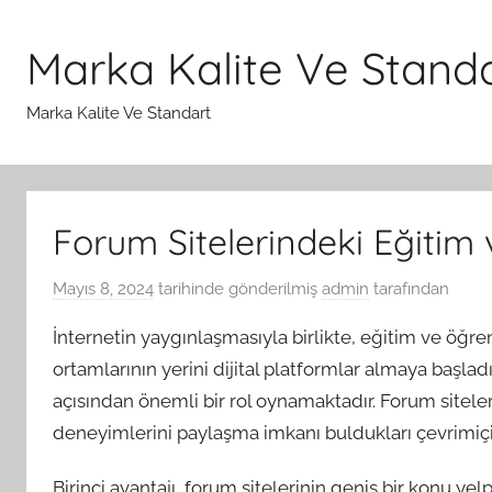
İçeriğe
atla
Marka Kalite Ve Stand
Marka Kalite Ve Standart
Forum Sitelerindeki Eğitim
Mayıs 8, 2024
tarihinde gönderilmiş
admin
tarafından
İnternetin yaygınlaşmasıyla birlikte, eğitim ve öğr
ortamlarının yerini dijital platformlar almaya başl
açısından önemli bir rol oynamaktadır. Forum siteleri
deneyimlerini paylaşma imkanı buldukları çevrimiçi 
Birinci avantajı, forum sitelerinin geniş bir konu y