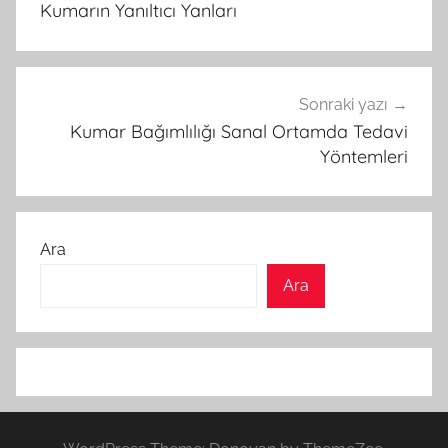
Kumarın Yanıltıcı Yanları
Sonraki yazı
Kumar Bağımlılığı Sanal Ortamda Tedavi
Yöntemleri
Ara
Ara