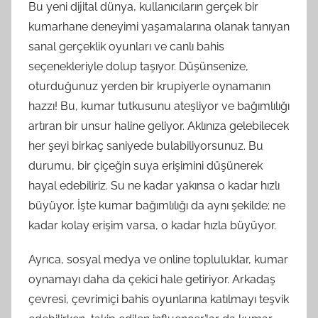
Bu yeni dijital dünya, kullanıcıların gerçek bir
kumarhane deneyimi yaşamalarına olanak tanıyan
sanal gerçeklik oyunları ve canlı bahis
seçenekleriyle dolup taşıyor. Düşünsenize,
oturduğunuz yerden bir krupiyerle oynamanın
hazzı! Bu, kumar tutkusunu ateşliyor ve bağımlılığı
artıran bir unsur haline geliyor. Aklınıza gelebilecek
her şeyi birkaç saniyede bulabiliyorsunuz. Bu
durumu, bir çiçeğin suya erişimini düşünerek
hayal edebiliriz. Su ne kadar yakınsa o kadar hızlı
büyüyor. İşte kumar bağımlılığı da aynı şekilde; ne
kadar kolay erişim varsa, o kadar hızla büyüyor.
Ayrıca, sosyal medya ve online topluluklar, kumar
oynamayı daha da çekici hale getiriyor. Arkadaş
çevresi, çevrimiçi bahis oyunlarına katılmayı teşvik