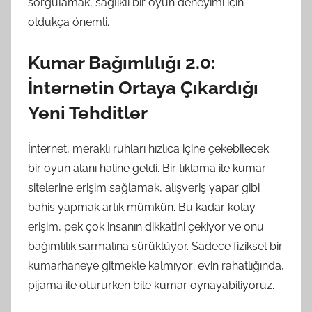
sorgulamak, sağlıklı bir oyun deneyimi için
oldukça önemli.
Kumar Bağımlılığı 2.0:
İnternetin Ortaya Çıkardığı
Yeni Tehditler
İnternet, meraklı ruhları hızlıca içine çekebilecek
bir oyun alanı haline geldi. Bir tıklama ile kumar
sitelerine erişim sağlamak, alışveriş yapar gibi
bahis yapmak artık mümkün. Bu kadar kolay
erişim, pek çok insanın dikkatini çekiyor ve onu
bağımlılık sarmalına sürüklüyor. Sadece fiziksel bir
kumarhaneye gitmekle kalmıyor; evin rahatlığında,
pijama ile otururken bile kumar oynayabiliyoruz.