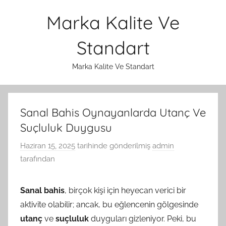
İçeriğe
Marka Kalite Ve
atla
Standart
Marka Kalite Ve Standart
Sanal Bahis Oynayanlarda Utanç Ve
Suçluluk Duygusu
Haziran 15, 2025
tarihinde gönderilmiş
admin
tarafından
Sanal bahis
, birçok kişi için heyecan verici bir
aktivite olabilir; ancak, bu eğlencenin gölgesinde
utanç
ve
suçluluk
duyguları gizleniyor. Peki, bu