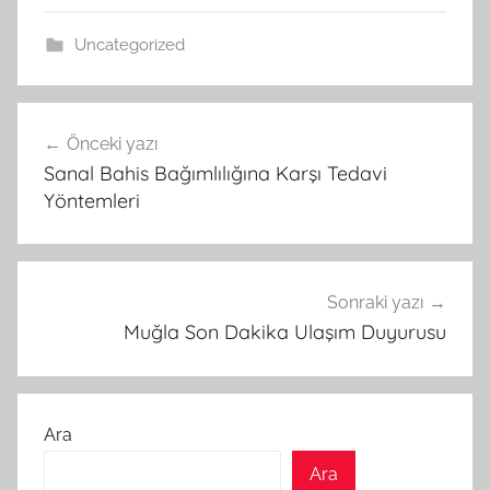
Uncategorized
Yazı
Önceki yazı
gezinmesi
Sanal Bahis Bağımlılığına Karşı Tedavi
Yöntemleri
Sonraki yazı
Muğla Son Dakika Ulaşım Duyurusu
Ara
Ara