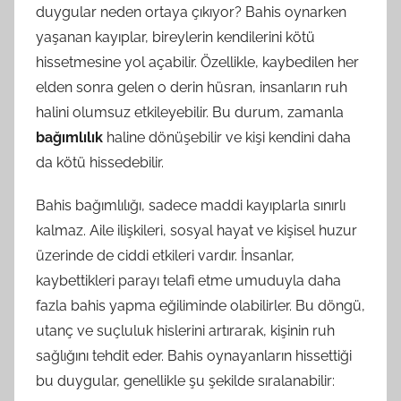
duygular neden ortaya çıkıyor? Bahis oynarken
yaşanan kayıplar, bireylerin kendilerini kötü
hissetmesine yol açabilir. Özellikle, kaybedilen her
elden sonra gelen o derin hüsran, insanların ruh
halini olumsuz etkileyebilir. Bu durum, zamanla
bağımlılık
haline dönüşebilir ve kişi kendini daha
da kötü hissedebilir.
Bahis bağımlılığı, sadece maddi kayıplarla sınırlı
kalmaz. Aile ilişkileri, sosyal hayat ve kişisel huzur
üzerinde de ciddi etkileri vardır. İnsanlar,
kaybettikleri parayı telafi etme umuduyla daha
fazla bahis yapma eğiliminde olabilirler. Bu döngü,
utanç ve suçluluk hislerini artırarak, kişinin ruh
sağlığını tehdit eder. Bahis oynayanların hissettiği
bu duygular, genellikle şu şekilde sıralanabilir: