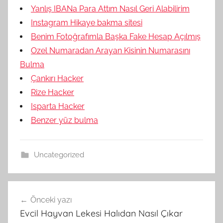
Yanlış IBANa Para Attım Nasıl Geri Alabilirim
Instagram Hikaye bakma sitesi
Benim Fotoğrafımla Başka Fake Hesap Açılmış
Ozel Numaradan Arayan Kisinin Numarasını
Bulma
Çankırı Hacker
Rize Hacker
Isparta Hacker
Benzer yüz bulma
Uncategorized
Yazı
Önceki yazı
gezinmesi
Evcil Hayvan Lekesi Halıdan Nasıl Çıkar