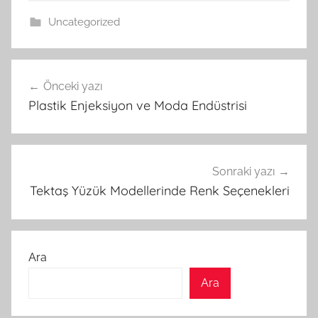
Uncategorized
Yazı
Önceki yazı
gezinmesi
Plastik Enjeksiyon ve Moda Endüstrisi
Sonraki yazı
Tektaş Yüzük Modellerinde Renk Seçenekleri
Ara
Ara