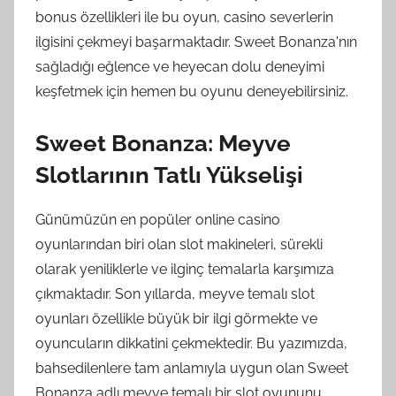
bonus özellikleri ile bu oyun, casino severlerin
ilgisini çekmeyi başarmaktadır. Sweet Bonanza'nın
sağladığı eğlence ve heyecan dolu deneyimi
keşfetmek için hemen bu oyunu deneyebilirsiniz.
Sweet Bonanza: Meyve
Slotlarının Tatlı Yükselişi
Günümüzün en popüler online casino
oyunlarından biri olan slot makineleri, sürekli
olarak yeniliklerle ve ilginç temalarla karşımıza
çıkmaktadır. Son yıllarda, meyve temalı slot
oyunları özellikle büyük bir ilgi görmekte ve
oyuncuların dikkatini çekmektedir. Bu yazımızda,
bahsedilenlere tam anlamıyla uygun olan Sweet
Bonanza adlı meyve temalı bir slot oyununu