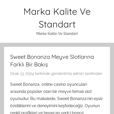
İçeriğe
Marka Kalite Ve
atla
Standart
Marka Kalite Ve Standart
Sweet Bonanza Meyve Slotlarına
Farklı Bir Bakış
Ocak 13, 2024
tarihinde gönderilmiş
admin
tarafından
Sweet Bonanza, online casino oyuncuları
arasında popüler olan bir meyve temalı slot
oyunudur. Bu makalede, Sweet Bonanza'nın eşsiz
özelliklerini ve deneyimini keşfedeceğiz. Oyunun
renkli grafikleri ve heyecan verici bonus