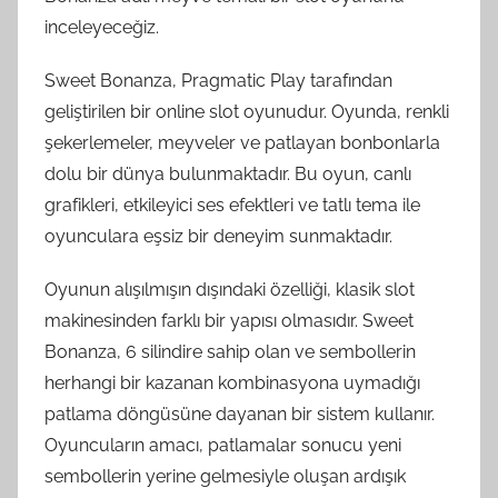
inceleyeceğiz.
Sweet Bonanza, Pragmatic Play tarafından
geliştirilen bir online slot oyunudur. Oyunda, renkli
şekerlemeler, meyveler ve patlayan bonbonlarla
dolu bir dünya bulunmaktadır. Bu oyun, canlı
grafikleri, etkileyici ses efektleri ve tatlı tema ile
oyunculara eşsiz bir deneyim sunmaktadır.
Oyunun alışılmışın dışındaki özelliği, klasik slot
makinesinden farklı bir yapısı olmasıdır. Sweet
Bonanza, 6 silindire sahip olan ve sembollerin
herhangi bir kazanan kombinasyona uymadığı
patlama döngüsüne dayanan bir sistem kullanır.
Oyuncuların amacı, patlamalar sonucu yeni
sembollerin yerine gelmesiyle oluşan ardışık