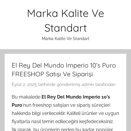
İçeriğe
Marka Kalite Ve
atla
Standart
Marka Kalite Ve Standart
El Rey Del Mundo Imperio 10’s Puro
FREESHOP Satışı Ve Siparişi
Eylül 2, 2025
tarihinde gönderilmiş
admin
tarafından
Bu makalede
El Rey Del Mundo Imperio 10’s
Puro
‘nun freeshop satışları ve sipariş süreçleri
hakkında bilgi verilecektir. Kaliteli ürünler ve uygun
fiyatlarla nasıl temin edileceğini keşfedeceksiniz.
İlk olarak, bu ürünlerin neden bu kadar popüler